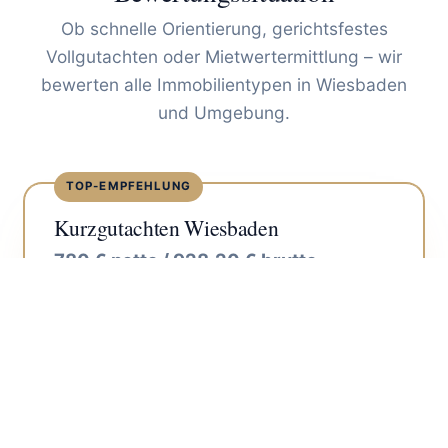
Ob schnelle Orientierung, gerichtsfestes
Vollgutachten oder Mietwertermittlung – wir
bewerten alle Immobilientypen in Wiesbaden
und Umgebung.
TOP-EMPFEHLUNG
Kurzgutachten Wiesbaden
780 € netto / 928,20 € brutto
Festpreis für Privatpersonen (ETW, EFH, RHH,
2FH) in Wiesbaden. Schnelle, belastbare
Markteinschätzung mit Ortstermin und
schriftlicher Ausfertigung.
Für ETW, EFH, RHH, 2FH
Bearbeitungszeit 5–7 Werktage